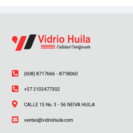
(608) 8717666 - 8718060
+57 3103477302
CALLE 15 No. 3 - 56 NEIVA HUILA
ventas@vidriohuila.com