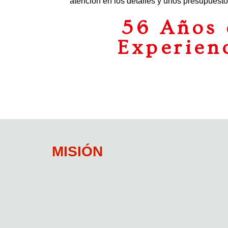
atención en los detalles y unos presupuesto
56 Años 
Experien
MISIÓN