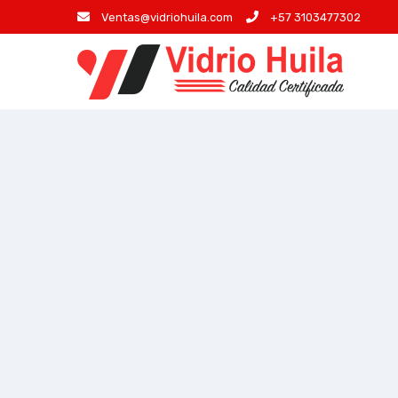
Ventas@vidriohuila.com
+57 3103477302