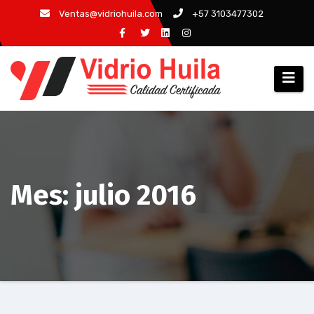
Saltar
Ventas@vidriohuila.com
+57 3103477302
al
contenido
Mes:
julio 2016